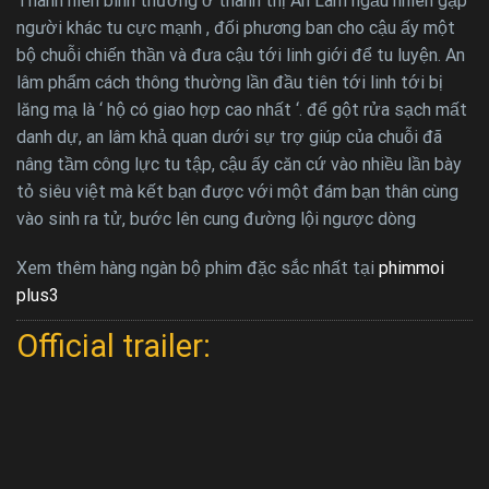
Thanh niên bình thường ở thành thị An Lâm ngẫu nhiên gặp
người khác tu cực mạnh , đối phương ban cho cậu ấy một
bộ chuỗi chiến thần và đưa cậu tới linh giới để tu luyện. An
lâm phẩm cách thông thường lần đầu tiên tới linh tới bị
lăng mạ là ‘ hộ có giao hợp cao nhất ‘. để gột rửa sạch mất
danh dự, an lâm khả quan dưới sự trợ giúp của chuỗi đã
nâng tầm công lực tu tập, cậu ấy căn cứ vào nhiều lần bày
tỏ siêu việt mà kết bạn được với một đám bạn thân cùng
vào sinh ra tử, bước lên cung đường lội ngược dòng
Xem thêm hàng ngàn bộ phim đặc sắc nhất tại
phimmoi
plus3
Official trailer: