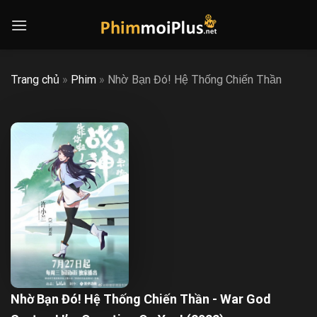
Skip
to
content
Trang chủ
»
Phim
»
Nhờ Bạn Đó! Hệ Thống Chiến Thần
Nhờ Bạn Đó! Hệ Thống Chiến Thần - War God