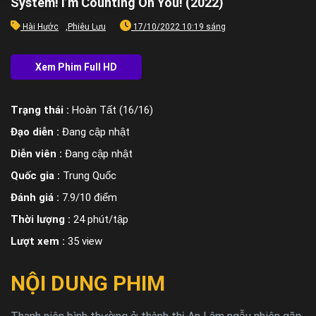
System! I’m Counting On You! (2022)
Hài Hước
,
Phiêu Lưu
17/10/2022 10:19 sáng
Trạng thái :
Hoàn Tất (16/16)
Đạo diễn :
Đang cập nhật
Diễn viên :
Đang cập nhật
Quốc gia :
Trung Quốc
Đánh giá :
7.9/10 điểm
Thời lượng :
24 phút/tập
Lượt xem :
35 view
NỘI DUNG PHIM