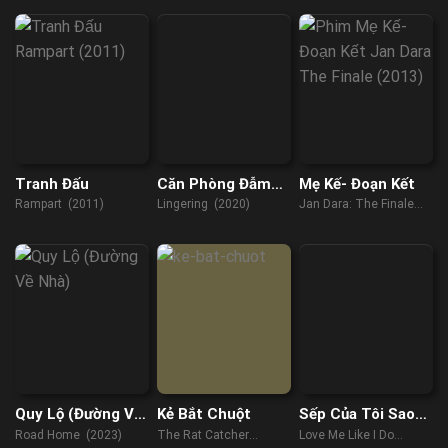
Tranh Đấu
Căn Phòng Đẫm
Mẹ Kế- Đoạn Kết
Máu
Rampart (2011)
Lingering (2020)
Jan Dara: The Finale
(2013)
Quy Lộ (Đường Về
Kẻ Bắt Chuột
Sếp Của Tôi Sao
Nhà)
Lại Như Vậy
Road Home (2023)
The Rat Catcher
Love Me Like I Do