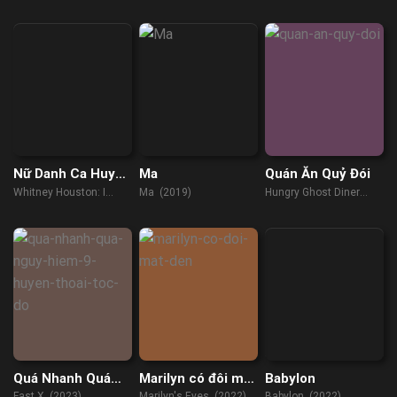
(2023)
(2023)
Nữ Danh Ca Huyền
Ma
Quán Ăn Quỷ Đói
Thoại
Whitney Houston: I
Ma (2019)
Hungry Ghost Diner
Wanna Dance with
(2023)
Somebody (2022)
Quá Nhanh Quá
Marilyn có đôi mắt
Babylon
Nguy Hiểm 10
đen
Fast X (2023)
Marilyn's Eyes (2022)
Babylon (2022)