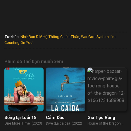
Từ khóa:
Nhờ Bạn Đó! Hệ Thống Chiến Thần
,
War God System! I’m
Counting On You!
.
Phim có thể bạn muốn xem :
Sống lại tuổi 18
Cắm Đầu
Gia Tộc Rồng
One More Time (2023)
Dive (La caída) (2022)
House of the Dragon
(2022)