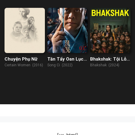
Địa Ngục
Heaven or Hell (2023)
Chuyện Phụ Nữ
Tân Tẩy Oan Lục:
Bhakshak: Tội Lỗi
Tống Từ
Làm Ngơ
Certain Women (2016)
Song Ci (2022)
Bhakshak (2024)