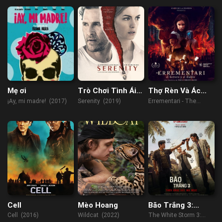
Mẹ ơi
Trò Chơi Tình Ái
Thợ Rèn Và Ác
2019
Quỷ
¡Ay, mi madre! (2017)
Serenity (2019)
Errementari - The
Blacksmith and the
Devil (2018)
Cell
Mèo Hoang
Bão Trắng 3:
Thiên Đàng Hay
Cell (2016)
Wildcat (2022)
The White Storm 3: