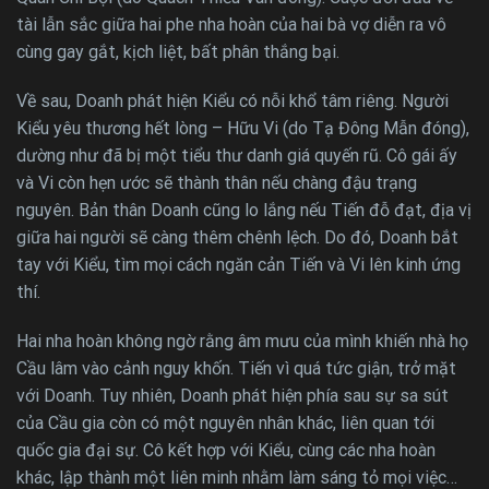
tài lẫn sắc giữa hai phe nha hoàn của hai bà vợ diễn ra vô
cùng gay gắt, kịch liệt, bất phân thắng bại.
Về sau, Doanh phát hiện Kiểu có nỗi khổ tâm riêng. Người
Kiểu yêu thương hết lòng – Hữu Vi (do Tạ Đông Mẫn đóng),
dường như đã bị một tiểu thư danh giá quyến rũ. Cô gái ấy
và Vi còn hẹn ước sẽ thành thân nếu chàng đậu trạng
nguyên. Bản thân Doanh cũng lo lắng nếu Tiến đỗ đạt, địa vị
giữa hai người sẽ càng thêm chênh lệch. Do đó, Doanh bắt
tay với Kiểu, tìm mọi cách ngăn cản Tiến và Vi lên kinh ứng
thí.
Hai nha hoàn không ngờ rằng âm mưu của mình khiến nhà họ
Cầu lâm vào cảnh nguy khốn. Tiến vì quá tức giận, trở mặt
với Doanh. Tuy nhiên, Doanh phát hiện phía sau sự sa sút
của Cầu gia còn có một nguyên nhân khác, liên quan tới
quốc gia đại sự. Cô kết hợp với Kiểu, cùng các nha hoàn
khác, lập thành một liên minh nhằm làm sáng tỏ mọi việc…