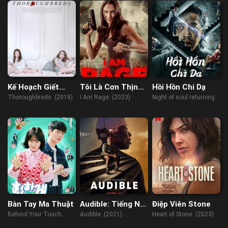
Kế Hoạch Giết
Tôi Là Cơn Thịnh
Hồi Hồn Chi Dạ
Dượng
Nộ
Thoroughbreds (2018)
I Am Rage (2023)
Night of soul returning
(2023)
Bàn Tay Ma Thuật
Audible: Tiếng Nói
Điệp Viên Stone
Kiên Cường
Behind Your Touch
Audible (2021)
Heart of Stone (2023)
(2023)