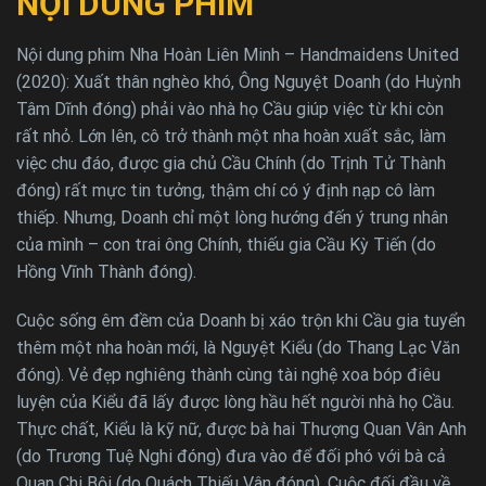
NỘI DUNG PHIM
Nội dung phim Nha Hoàn Liên Minh – Handmaidens United
(2020): Xuất thân nghèo khó, Ông Nguyệt Doanh (do Huỳnh
Tâm Dĩnh đóng) phải vào nhà họ Cầu giúp việc từ khi còn
rất nhỏ. Lớn lên, cô trở thành một nha hoàn xuất sắc, làm
việc chu đáo, được gia chủ Cầu Chính (do Trịnh Tử Thành
đóng) rất mực tin tưởng, thậm chí có ý định nạp cô làm
thiếp. Nhưng, Doanh chỉ một lòng hướng đến ý trung nhân
của mình – con trai ông Chính, thiếu gia Cầu Kỳ Tiến (do
Hồng Vĩnh Thành đóng).
Cuộc sống êm đềm của Doanh bị xáo trộn khi Cầu gia tuyển
thêm một nha hoàn mới, là Nguyệt Kiểu (do Thang Lạc Văn
đóng). Vẻ đẹp nghiêng thành cùng tài nghệ xoa bóp điêu
luyện của Kiểu đã lấy được lòng hầu hết người nhà họ Cầu.
Thực chất, Kiểu là kỹ nữ, được bà hai Thượng Quan Vân Anh
(do Trương Tuệ Nghi đóng) đưa vào để đối phó với bà cả
Quan Chi Bội (do Quách Thiếu Vân đóng). Cuộc đối đầu về