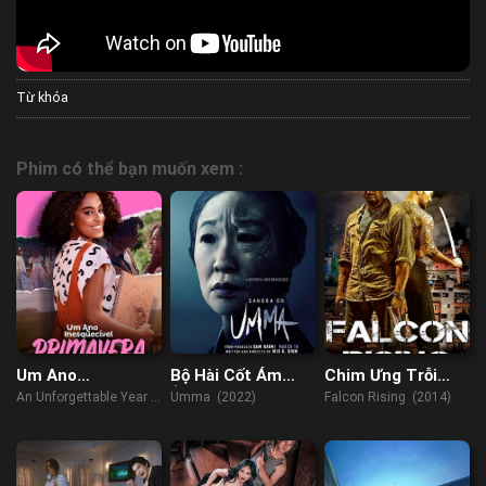
Từ khóa
Phim có thể bạn muốn xem :
Um Ano
Bộ Hài Cốt Ám
Chim Ưng Trỗi
Inesquecível –
Ảnh
Dậy
An Unforgettable Year –
Umma (2022)
Falcon Rising (2014)
Primavera
Spring (2023)