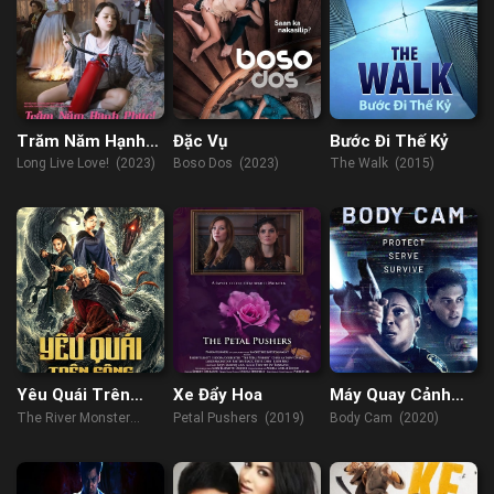
Trăm Năm Hạnh
Đặc Vụ
Bước Đi Thế Kỷ
Phúc!
Long Live Love! (2023)
Boso Dos (2023)
The Walk (2015)
Yêu Quái Trên
Xe Đẩy Hoa
Máy Quay Cảnh
Sông
Sát
The River Monster
Petal Pushers (2019)
Body Cam (2020)
(2019)