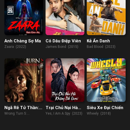
Anh Chàng Sợ Ma
Cô Dâu Điệp Viên
Kẻ Ẩn Danh
Zaara (2022)
James Bond (2015)
Bad Blood (2023)
Ngã Rẽ Tử Thần:
Trại Chủ Nại Hà
Siêu Xe Đại Chiến
Huyết Thống
Không Dễ Làm
Wrong Turn 5:
Yes, I Am A Spy (2023)
Wheely (2018)
Bloodlines (2012)