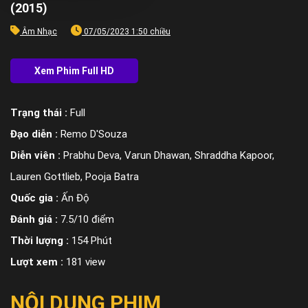
(2015)
Âm Nhạc
07/05/2023 1:50 chiều
Trạng thái :
Full
Đạo diễn :
Remo D'Souza
Diễn viên :
Prabhu Deva, Varun Dhawan, Shraddha Kapoor,
Lauren Gottlieb, Pooja Batra
Quốc gia :
Ấn Độ
Đánh giá :
7.5/10 điểm
Thời lượng :
154 Phút
Lượt xem :
181 view
NỘI DUNG PHIM