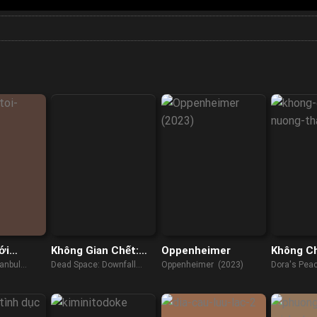
ới
Không Gian Chết:
Oppenheimer
Không C
Sự Sụp Đổ
Thân
tanbul
Dead Space: Downfall
Oppenheimer (2023)
Dora's Pea
(2008)