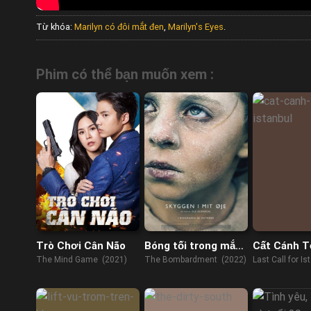
Từ khóa:
Marilyn có đôi mắt đen
,
Marilyn's Eyes
.
Phim có thể bạn muốn xem :
Trò Chơi Cân Não
Bóng tối trong mắt
Cất Cánh T
tôi
Istanbul
The Mind Game (2021)
The Bombardment (2022)
Last Call for Is
(2023)