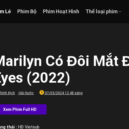
im Lẻ
Phim Bộ
Phim Hoạt Hình
Thể loại phim
arilyn Có Đôi Mắt Đ
Eyes (2022)
hính Kịch
,
Hài Hước
07/03/2024 12:48 sáng
ng thái :
HD Vietsub