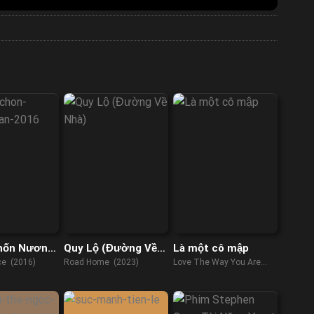
hốn Nương
Quy Lộ (Đường Về
Là một cô mập
Nhà)
ce (2016)
Road Home (2023)
Love The Way You Are
(2019)