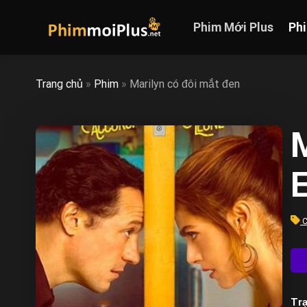
Skip
to
Phim Mới Plus
Ph
content
Trang chủ
»
Phim
»
Marilyn có đôi mắt đen
M
C
Trạ