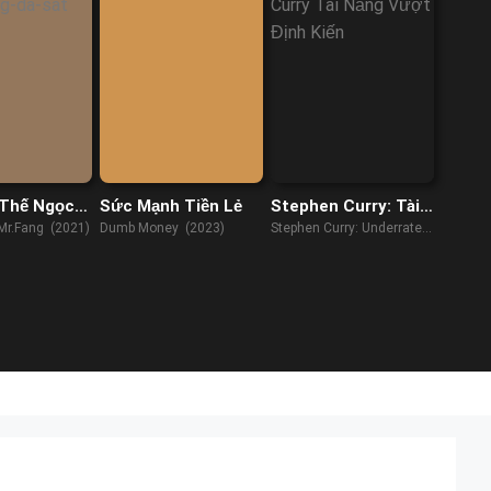
Thế Ngọc
Sức Mạnh Tiền Lẻ
Stephen Curry: Tài
g Da Sắt
Năng Vượt Định
Mr.Fang (2021)
Dumb Money (2023)
Stephen Curry: Underrated
Kiến
(2023)