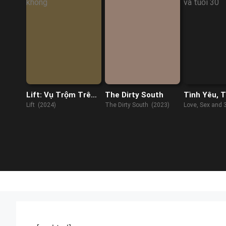
Lift: Vụ Trộm Trên
The Dirty South
Tình Yêu, 
Không
Và Tuổi 30
Lift (2024)
The Dirty South (2023)
Love, Sex and 
(2023)