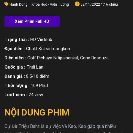
Hành Động
,
Khoa Học - Viễn Tưởng
02/11/2022 1:16 chiều
Trạng thái :
HD Vietsub
Đạo diễn :
Chalit Krileadmongkon
Diễn viên :
Golf Pichaya Nitipaisankul, Gena Desouza
Quốc gia :
Thái Lan
Đánh giá :
8.5/10 điểm
Thời lượng :
109 Phút
Lượt xem :
24 view
NỘI DUNG PHIM
Cự Đà Triệu Baht là sự việc về Kao, Kao gặp quá nhiều