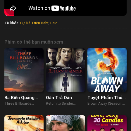
Từ khóa:
Cự Đà Triệu Baht
,
Leio
.
Phim có thể bạn muốn xem :
Ba Biển Quảng
Oán Trả Oán
Tuyệt Phẩm Thủy
Cáo Ngoài Trời ở
Tinh (Phần 3)
Three Billboards
Return to Sender
Blown Away (Season 3)
Missouri
Outside Ebbing,
(2015)
(2022)
Missouri (2017)