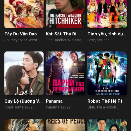
Tây Du Vấn Đạo
Kai: Sát Thủ Đi
Tình yêu, tình dục
Nhờ Xe
và tuổi 30
Journey to the West:
The Hatchet Wielding
Love, Sex and 30
Ask tao (2023)
Hitchhiker (2023)
Candles (2023)
Quy Lộ (Đường Về
Panama
Robot Thế Hệ F1
Nhà)
Road Home (2023)
Panama (2022)
OMG, I'm a Robot!
(2015)