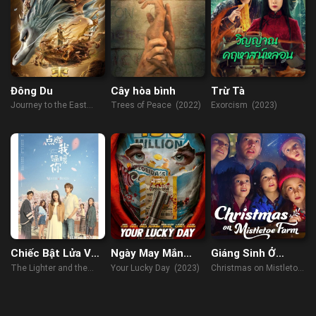
Đông Du
Cây hòa bình
Trừ Tà
Journey to the East
Trees of Peace (2022)
Exorcism (2023)
(2019)
Chiếc Bật Lửa Và
Ngày May Mắn
Giáng Sinh Ở
Váy Công Chúa
Của Bạn
Trang Trại Tầm
The Lighter and the
Your Lucky Day (2023)
Christmas on Mistletoe
Gửi
Princess' Gown (2022)
Farm (2022)