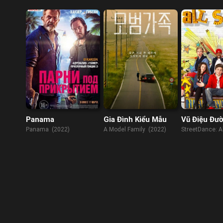
(2022)
Panama
Gia Đình Kiểu Mẫu
Vũ Điệu Đư
Panama (2022)
A Model Family (2022)
StreetDance: Al
(2013)