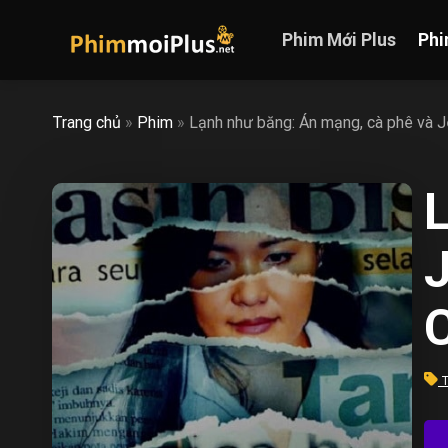
Skip
to
Phim Mới Plus
Phi
content
Trang chủ
»
Phim
»
Lạnh như băng: Án mạng, cà phê và
J
T