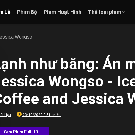
m Lẻ
Phim Bộ
Phim Hoạt Hình
Thể loại phim
 Jessica Wongso
Lạnh như băng: Án m
essica Wongso - Ice
Coffee and Jessica 
ài Liệu
03/10/2023 2:51 chiều