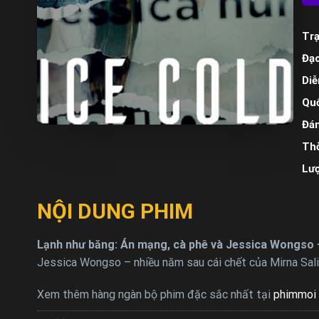
Trạ
Đạo
Diễ
Quố
Đán
Thờ
Lư
NỘI DUNG PHIM
Lạnh như băng: Án mạng, cà phê và Jessica Wongso 
Jessica Wongso – nhiều năm sau cái chết của Mirna Sali
Xem thêm hàng ngàn bộ phim đặc sắc nhất tại
phimmoi 