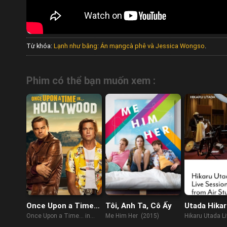
Từ khóa:
Lạnh như băng: Án mạngcà phê và Jessica Wongso
.
Phim có thể bạn muốn xem :
Once Upon a Time…
Tôi, Anh Ta, Cô Ấy
Utada Hikar
in Hollywood
âm trực tiếp
Once Upon a Time… in
Me Him Her (2015)
Hikaru Utada L
Studios
Hollywood (2019)
Sessions from 