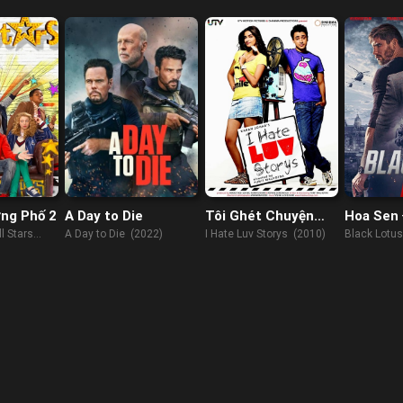
ờng Phố 2
A Day to Die
Tôi Ghét Chuyện
Hoa Sen
Tình Yêu
l Stars
A Day to Die (2022)
I Hate Luv Storys (2010)
Black Lotu