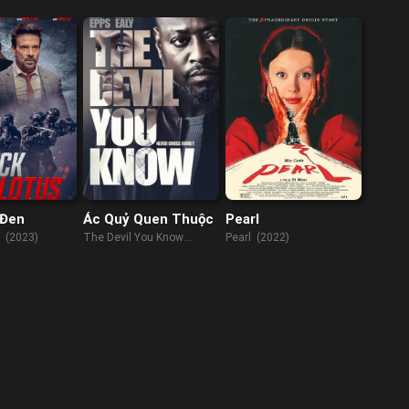
 Đen
Ác Quỷ Quen Thuộc
Pearl
s (2023)
The Devil You Know
Pearl (2022)
(2022)