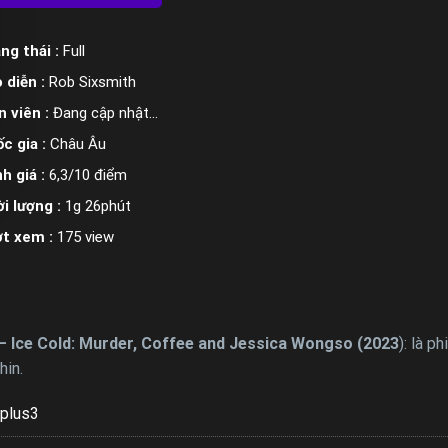
ng thái :
Full
 diễn :
Rob Sixsmith
n viên :
Đang cập nhật…
c gia :
Châu Âu
h giá :
6,3/10 điểm
i lượng :
1g 26phút
ợt xem :
175 view
– Ice Cold: Murder, Coffee and Jessica Wongso (2023
): là p
hin.
plus3