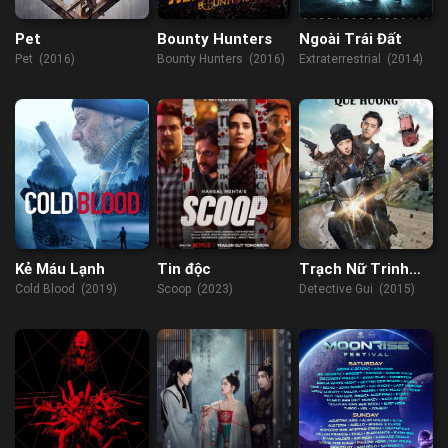
Pet
Bounty Hunters
Ngoài Trái Đất
Pet (2016)
Bounty Hunters (2016)
Extraterrestrial (2014)
Kẻ Máu Lạnh
Tin độc
Trạch Nữ Trinh
Thám Quế Hương
Cold Blood (2019)
Scoop (2023)
Detective Gui (2015)