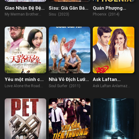
Giao Nhân Đệ Đệ
Sisu: Già Gân Báo
Quán Phượng
Của Ta
Thù
Hoàng
My Merman Brother
Sisu (2023)
Phoenix (2014)
(2023)
Yêu một mình con
Nhà Vô Địch Lướt
Ask Laftan
đường
Ván
Anlamaz
Love Alone the Road
Soul Surfer (2011)
Ask Laftan Anlamaz
(2017)
(2016)