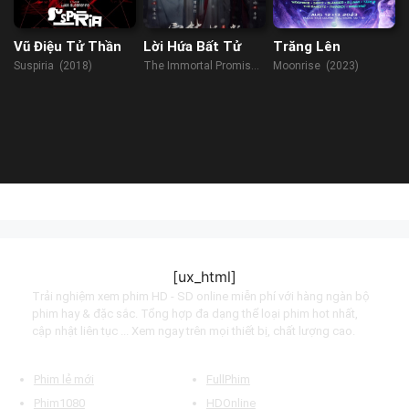
Vũ Điệu Tử Thần
Lời Hứa Bất Tử
Trăng Lên
Suspiria (2018)
The Immortal Promise
Moonrise (2023)
(2022)