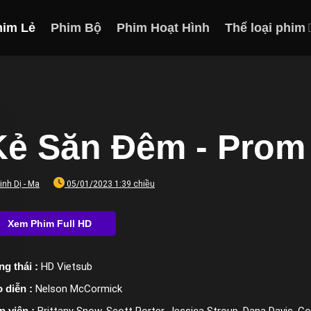
him Lẻ
Phim Bộ
Phim Hoạt Hình
Thể loại phim
Kẻ Săn Đêm - Prom 
inh Dị - Ma
05/01/2023 1:39 chiều
ng thái :
HD Vietsub
 diễn :
Nelson McCormick
n viên :
Brittany Snow, Scott Porter, Jessica Stroup, Dana Davis, Col