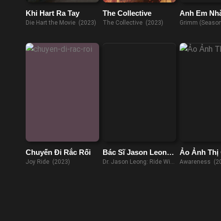
Khi Hart Ra Tay
The Collective
Anh Em Nh
(Phần 4)
Die Hart the Movie (2023)
The Collective (2023)
Grimm (Season
Chuyến Đi Rắc Rối
Bác Sĩ Jason Leong:
Ảo Ảnh Thị
Đi Cẩn Thận
Joy Ride (2023)
Dr. Jason Leong: Ride With
Awareness (2
Caution (2023)