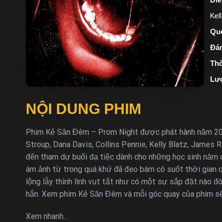
Kel
Quố
Đán
Thờ
Lư
NỘI DUNG PHIM
Phim Kẻ Săn Đêm – Prom Night được phát hành năm 2008
Stroup, Dana Davis, Collins Pennie, Kelly Blatz, James 
đến tham dự buổi dạ tiệc dành cho những học sinh năm 
ám ảnh từ trong quá khứ đã đeo bám cô suốt thời gian q
lộng lẫy thình lình vụt tắt như có một sự sắp đặt nào 
hắn. Xem phim Kẻ Săn Đêm và mỗi góc quay của phim sẽ
Xem nhanh…