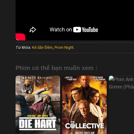
Từ khóa:
Kẻ Săn Đêm
,
Prom Night
.
Phim có thể bạn muốn xem :