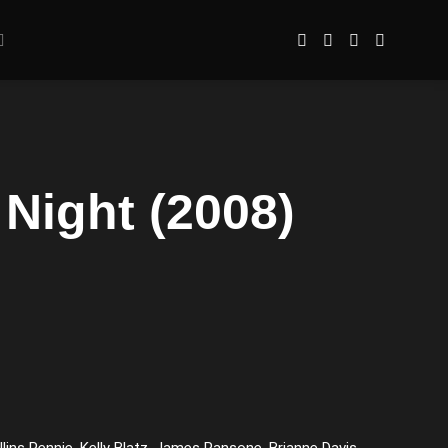
Night (2008)
lins Pennie, Kelly Blatz, James Ransone, Brianne Davis,