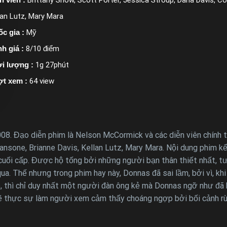
lan Lutz, Mary Mara
c gia :
Mỹ
h giá :
8/10 điểm
i lượng :
1g 27phút
ợt xem :
64 view
. Đạo diễn phim là Nelson McCormick và các diễn viên chính t
Ransone, Brianne Davis, Kellan Lutz, Mary Mara. Nội dung phim 
cuối cấp. Được hộ tống bởi những người bạn thân thiết nhất, t
ua. Thế nhưng trong phim hay này, Donnas đã sai lầm, bởi vì, k
đó, thì chỉ duy nhất một người đàn ông kẻ mà Donnas ngỡ như đã
 thực sự làm người xem cảm thấy choáng ngợp bởi bối cảnh rùn