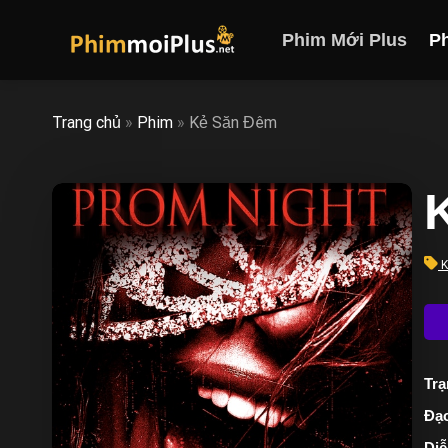
Skip
to
Phim Mới Plus
P
content
Trang chủ
»
Phim
»
Kẻ Săn Đêm
K
Trạ
Đạo
Diễ