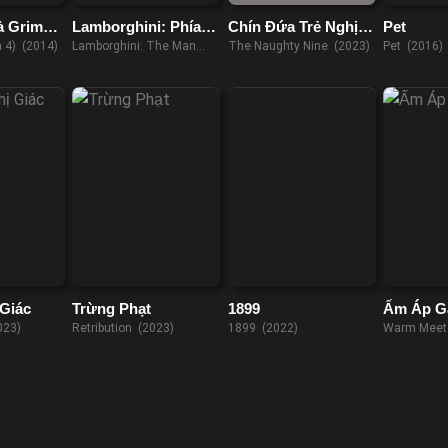
à Grimm
Lamborghini: Phía
Chín Đứa Trẻ Nghịch
Pet
Sau Người Đàn Ông
Ngợm
 4) (2014)
Lamborghini: The Man
The Naughty Nine (2023)
Pet (2016)
Huyền Thoại
Behind the Legend (2022)
 Giác
Trừng Phạt
1899
Ấm Áp G
023)
Retribution (2023)
1899 (2022)
Warm Meet