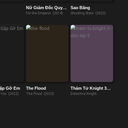
Nữ Giám Đốc Quyến
Sao Băng
Rũ
For the Emperor (2014)
Shooting Stars (2022)
ặp Gỡ Em
The Flood
Thám Tử Knight 3
Độc Lập
 You (2022)
The Flood (2023)
Detective Knight:
Independence (2023)