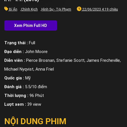
Bí Ẩn
,
Chính Kịch
,
Hình Sự - Tội Phạm
22/06/2023 4:19 chiều
Trạng thái :
Full
Đạo diễn :
John Moore
Diễn viên :
Pierce Brosnan, Stefanie Scott, James Frecheville,
Michael Nyqvist, Anna Friel
Quốc gia :
Mỹ
Đánh giá :
5.5/10 điểm
Thời lượng :
96 Phút
Lượt xem :
39 view
NỘI DUNG PHIM