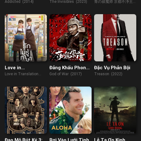
Xác
Addicted (2014)
The Invisibles (2023)
青の祓魔师 京都不浄王
编 (2017)
Love in
Đảng Khấu Phong
Đặc Vụ Phản Bội
Translation
Vân
Love in Translation
God of War (2017)
Treason (2022)
(2023)
Đạo Mộ Bút Ký 3:
Rơi Vào Lưới Tình
Lễ Tạ Ơn Kinh