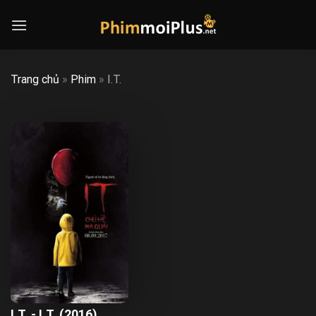
Skip
to
content
Trang chủ
»
Phim
»
I.T.
I.T. - I.T. (2016)