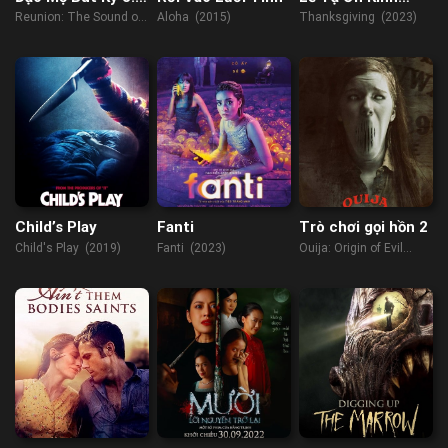
Trùng Khởi – Cực
Hoàng
Reunion: The Sound of
Aloha (2015)
Thanksgiving (2023)
Hải Thính Lôi
the Providence (2020)
Child’s Play
Fanti
Trò chơi gọi hồn 2
Child's Play (2019)
Fanti (2023)
Ouija: Origin of Evil
(2016)