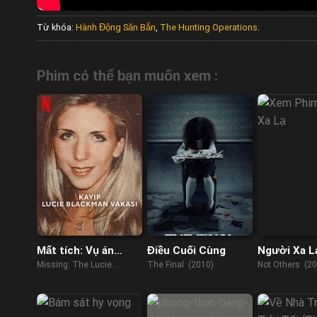
Từ khóa:
Hành Động Săn Bắn
,
The Hunting Operations
.
Phim có thể bạn muốn xem :
Mất tích: Vụ án
Điều Cuối Cùng
Người Xa L
Lucie Blackman
Missing: The Lucie
The Final (2010)
Not Others (20
Blackman Case (2023)