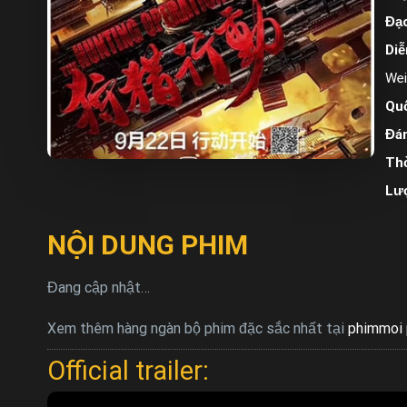
Đạo
Diễ
Wei
Quố
Đán
Thờ
Lư
NỘI DUNG PHIM
Đang cập nhật…
Xem thêm hàng ngàn bộ phim đặc sắc nhất tại
phimmoi 
Official trailer: