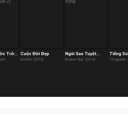
ớc Trời
Cuộc Đời Đẹp
Ngôi Sao Tuyệt
Tiếng S
)
Vọng
ark
Biutiful (2010)
Broken Star (2019)
Thuppakki 
21)