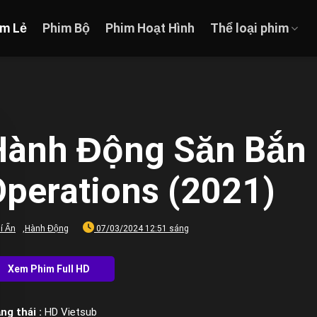
im Lẻ
Phim Bộ
Phim Hoạt Hình
Thể loại phim
Hành Động Săn Bắn 
Operations (2021)
í Ẩn
,
Hành Động
07/03/2024 12:51 sáng
ng thái :
HD Vietsub