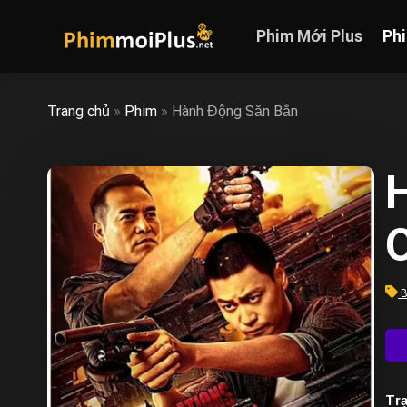
Skip
to
Phim Mới Plus
Ph
content
Trang chủ
»
Phim
»
Hành Động Săn Bắn
B
Trạ