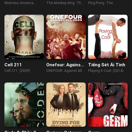
Thật Giả Tôn Ngộ
Tuyệt Đỉnh
Mistress America
The Monkey King: The
Ping-Pong: The
Không
(2015)
True Sun Wukong
Triumph (2023)
(2019)
Cell 211
Onefour: Against
Tiếng Sét Ái Tình
All Odds
Cell 211 (2009)
ONEFOUR: Against All
Playing It Cool (2014)
Odds (2023)