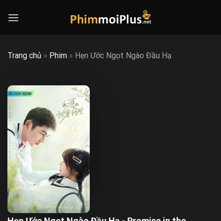
Skip
to
content
Trang chủ
»
Phim
»
Hẹn Ước Ngọt Ngào Đầu Hạ
Hẹn Ước Ngọt Ngào Đầu Hạ - Promise in the