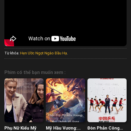
Từ khóa:
Hẹn Ước Ngọt Ngào Đầu Hạ
.
Phim có thể bạn muốn xem :
Phụ Nữ Kiểu Mỹ
Mỹ Hầu Vương:
Đòn Phản Công