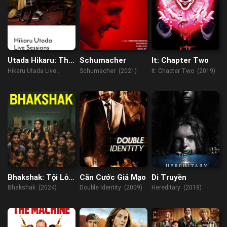
Utada Hikaru: Thu
Schumacher
It: Chapter Two
âm trực tiếp từ Air
Hikaru Utada Live
Schumacher (2021)
It: Chapter Two (2019)
Studios
Sessions from AIR
Studios (2022)
Bhakshak: Tội Lỗi
Căn Cước Giả Mạo
Di Truyền
Làm Ngơ
Bhakshak (2024)
Double Identity (2009)
Hereditary (2018)