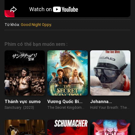
Từ khóa:
Good Night Oppy
.
Phim có thể bạn muốn xem :
Thánh vực sumo
Vương Quốc Bí
Johanna
Mật
Nordblad: Lặn
Sanctuary (2023)
The Secret Kingdom
Hold Your Breath: The
dưới băng
(2017)
Ice Dive (2022)