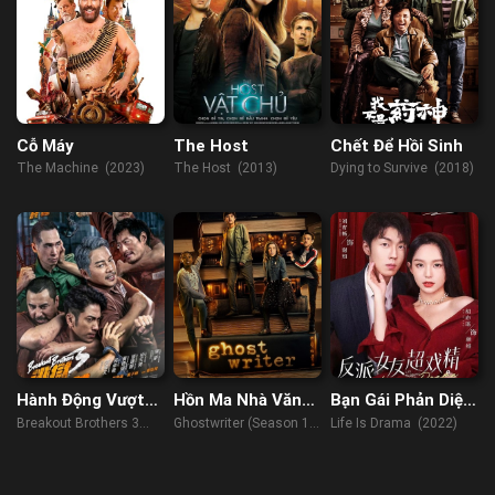
Cỗ Máy
The Host
Chết Để Hồi Sinh
The Machine (2023)
The Host (2013)
Dying to Survive (2018)
Hành Động Vượt
Hồn Ma Nhà Văn
Bạn Gái Phản Diện
Ngục 3
(Phần 1)
Diễn Siêu Sâu
Breakout Brothers 3
Ghostwriter (Season 1)
Life Is Drama (2022)
(2022)
(2019)