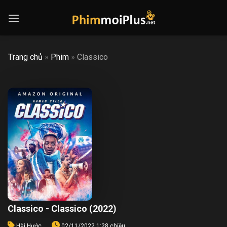
Skip
to
content
Trang chủ
»
Phim
»
Classico
Classico - Classico (2022)
Hài Hước
02/11/2022 1:28 chiều