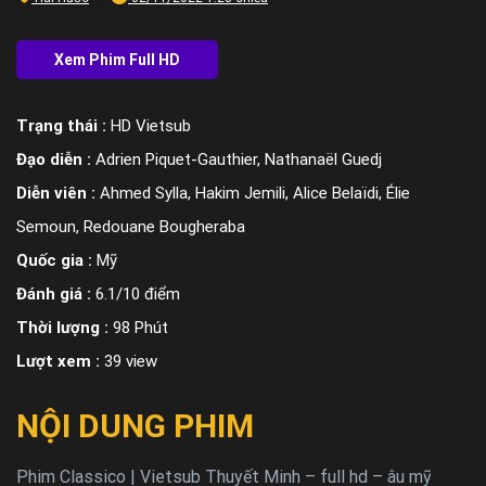
Trạng thái :
HD Vietsub
Đạo diễn :
Adrien Piquet-Gauthier, Nathanaël Guedj
Diễn viên :
Ahmed Sylla, Hakim Jemili, Alice Belaïdi, Élie
Semoun, Redouane Bougheraba
Quốc gia :
Mỹ
Đánh giá :
6.1/10 điểm
Thời lượng :
98 Phút
Lượt xem :
39 view
NỘI DUNG PHIM
Phim Classico | Vietsub Thuyết Minh – full hd – âu mỹ