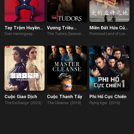
Tay Trộm Huyền
Vương Triều
Miền Đất Hứa Của
Thoại
Tudors (Phần 2)
Tình Yêu
Dom Hemingway
The Tudors (Season 2)
Promised Land of Love
(2013)
(2008)
(2019)
Cuộc Giao Dịch
Cuộc Thanh Tẩy
Phi Hổ Cực Chiến
The Exchange (2023)
The Cleanse (2018)
Flying tiger (2018)