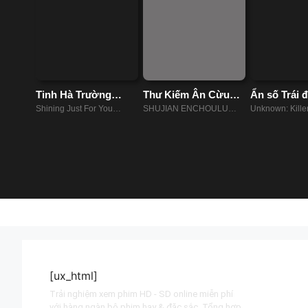
Tinh Hà Trường
Thư Kiếm Ân Cừu
Ẩn số Trái đ
Minh
Lục
Robot sát n
Shining Just For You
SHUJIAN ENCHOULU
Unknown: Kille
(2022)
(2023)
(2023)