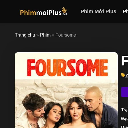
Skip
to
Phim Mới Plus
P
content
Trang chủ
»
Phim
»
Foursome
C
Trạ
Đạo
Diễ