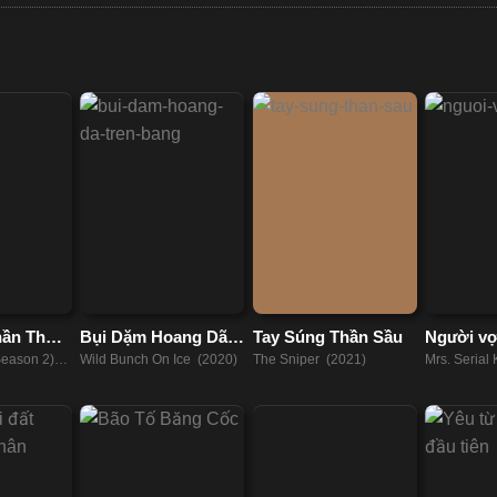
ần Thoại
Bụi Dặm Hoang Dã
Tay Súng Thần Sầu
Người vợ
Trên Băng
Season 2)
Wild Bunch On Ice (2020)
The Sniper (2021)
Mrs. Serial 