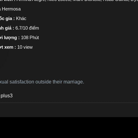
a Hermosa
c gia :
Khác
h giá :
6.7/10 điểm
i lượng :
108 Phút
t xem :
10 view
ual satisfaction outside their marriage.
 plus3