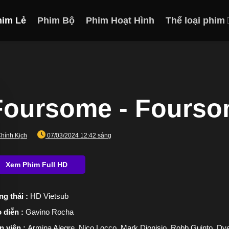
him Lẻ
Phim Bộ
Phim Hoạt Hình
Thể loại phim
Foursome - Fourso
hính Kịch
07/03/2024 12:42 sáng
ng thái :
HD Vietsub
 diễn :
Gavino Rocha
n viên :
Armina Alegre, Nico Locco, Mark Dionisio, Robb Guinto, Dy