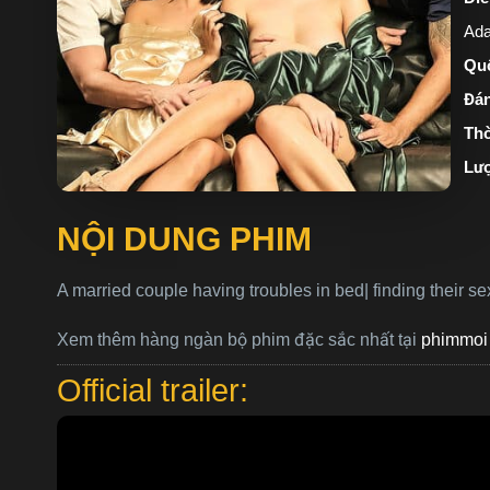
Ad
Quố
Đán
Thờ
Lượ
NỘI DUNG PHIM
A married couple having troubles in bed| finding their sex
Xem thêm hàng ngàn bộ phim đặc sắc nhất tại
phimmoi
Official trailer: