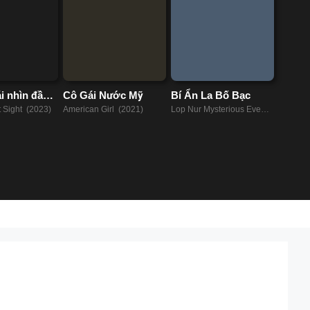
i nhìn đầu
Cô Gái Nước Mỹ
Bí Ẩn La Bố Bạc
t Sight (2023)
American Girl (2021)
Lop Nur Mysterious Event
(2022)