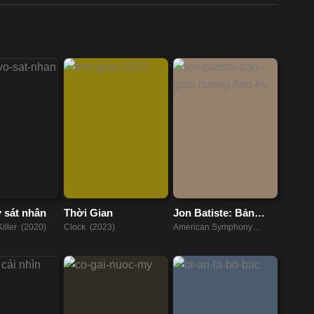
 sát nhân
Thời Gian
Jon Batiste: Bản
Giao Hưởng Hoa Kỳ
Killer (2020)
Clock (2023)
American Symphony
(2023)