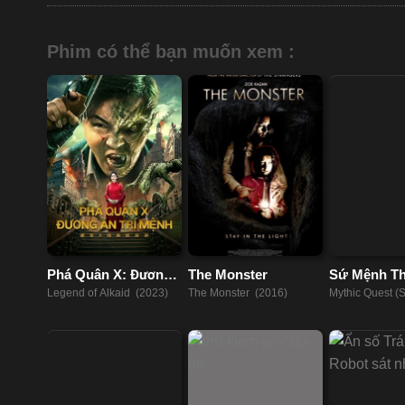
Phim có thể bạn muốn xem :
Phá Quân X: Đương
The Monster
Sứ Mệnh Th
Án Trí Mệnh
(Phần 2)
Legend of Alkaid (2023)
The Monster (2016)
Mythic Quest (
(2021)