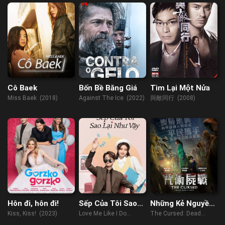
Cô Baek
Bốn Bề Băng Giá
Tìm Lại Một Nửa
Miss Baek (2018)
Against The Ice (2022)
與敵同行 (2008)
Hôn đi, hôn đi!
Sếp Của Tôi Sao
Những Kẻ Nguyền
Lại Như Vậy
Rủa
Kiss, Kiss! (2023)
Love Me Like I Do
The Cursed: Dead
(2023)
Man's Prey (2021)