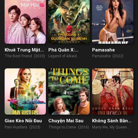
Khuê Trung Mật
Phá Quân X:
Pamasahe
Hữu
Đương Án Trí
The Best Friend (2023)
Legend of Alkaid
Pamasahe (2022)
Mệnh
(2023)
Giao Kèo Nỗi Đau
Chuyện Mai Sau
Không Sánh Bằng
Tình Tướng Quân
Pain Hustlers (2023)
Things to Come (2016)
Marry Me, My Queen
(2023)