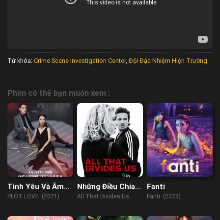
Từ khóa:
Crime Scene Investigation Center
,
Đội Đặc Nhiệm Hiện Trường
.
Phim có thể bạn muốn xem :
Tình Yêu Và Âm
Những Điều Chia
Fanti
Mưu
Cách Chúng Ta
PLOT LOVE (2021)
All That Divides Us
Fanti (2023)
(2017)