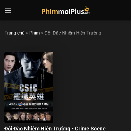
Skip
to
content
Trang chủ
»
Phim
»
Đội Đặc Nhiệm Hiện Trường
Đội Đặc Nhiệm Hiện Trường - Crime Scene