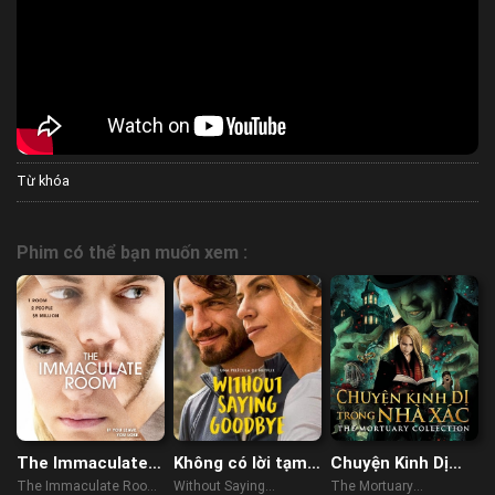
Từ khóa
Phim có thể bạn muốn xem :
The Immaculate
Không có lời tạm
Chuyện Kinh Dị
Room
biệt
Trong Nhà Xác
The Immaculate Room
Without Saying
The Mortuary