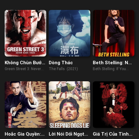
(2022)
Goodbye (2022)
Collection (2019)
Không Chùn Bước
Dòng Thác
Beth Stelling: Nếu
3
Hồi Đó Anh Đã
Green Street 3: Never
The Falls (2021)
Beth Stelling: If You
Không Cần Tôi
Back Down (2013)
Didn't Want Me Then
(2023)
Hoắc Gia Quyền:
Lời Nói Dối Ngọt
Giá Trị Của Tình