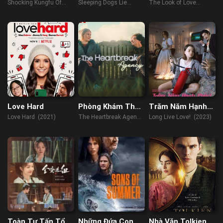
Uy Chấn Sơn Hà
Ngào
Yêu
Shocking Kungfu Of
Sleeping Dogs Lie
The Look of Love
HUO's (2018)
(2019)
(2013)
Love Hard
Phòng Khám Thất
Trăm Năm Hạnh
Tình
Phúc!
Love Hard (2021)
The Heartbreak Agency
Long Live Love! (2023)
(2024)
Toàn Tư Tấn Tổ
Những Đứa Con
Nhà Văn Tolkien