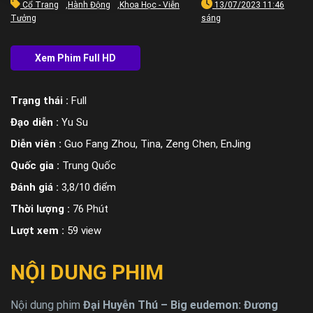
Cổ Trang
,
Hành Động
,
Khoa Học - Viễn
13/07/2023 11:46
Tưởng
sáng
Trạng thái :
Full
Đạo diễn :
Yu Su
Diễn viên :
Guo Fang Zhou, Tina, Zeng Chen, EnJing
Quốc gia :
Trung Quốc
Đánh giá :
3,8/10 điểm
Thời lượng :
76 Phút
Lượt xem :
59 view
NỘI DUNG PHIM
Nội dung phim
Đại Huyễn Thú – Big eudemon: Đương