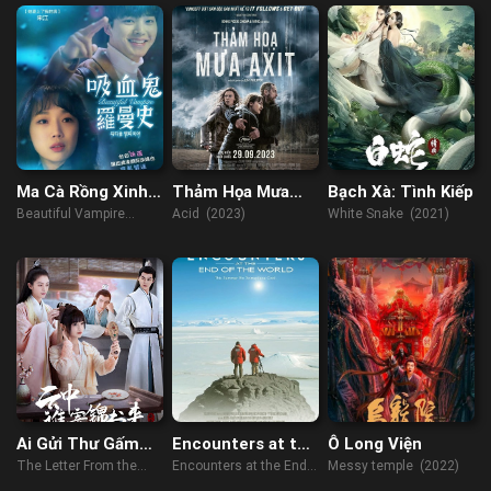
Ma Cà Rồng Xinh
Thảm Họa Mưa
Bạch Xà: Tình Kiếp
Đẹp
Axit
Beautiful Vampire
Acid (2023)
White Snake (2021)
(2018)
Ai Gửi Thư Gấm
Encounters at the
Ô Long Viện
Từ Trong Mây
End of the World
The Letter From the
Encounters at the End
Messy temple (2022)
Cloud (2022)
of the World (2007)