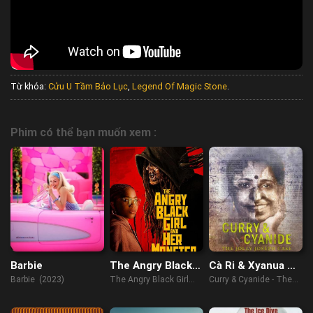
Từ khóa:
Cửu U Tầm Bảo Lục
,
Legend Of Magic Stone
.
Phim có thể bạn muốn xem :
Barbie
The Angry Black
Cà Ri & Xyanua –
Girl And Her
Vụ Án Jolly
Barbie (2023)
The Angry Black Girl
Curry & Cyanide - The
Monster
Joseph
and Her Monster
Jolly Joseph Case
(2023)
(2023)