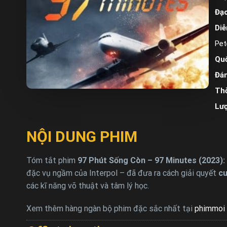
Đạo
Diễ
Pet
Quố
Đán
Thờ
Lư
NỘI DUNG PHIM
Tóm tắt phim
97 Phút Sống Còn – 97 Minutes (2023):
đặc vụ ngầm của Interpol – đã đưa ra cách giải quyết
cu
các kĩ năng võ thuật và tâm lý học.
Xem thêm hàng ngàn bộ phim đặc sắc nhất tại
phimmoi 