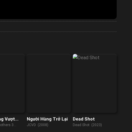
ng Vượt
Người Hùng Trở Lại
Dead Shot
others 3
JCVD (2008)
Dead Shot (2023)