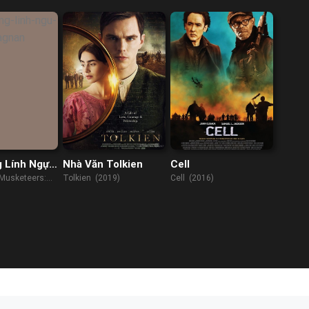
 Lính Ngự
Nhà Văn Tolkien
Cell
rtagnan
Musketeers:
Tolkien (2019)
Cell (2016)
 (2023)