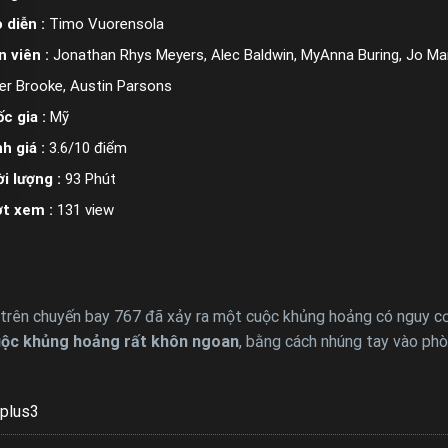
 diễn :
Timo Vuorensola
n viên :
Jonathan Rhys Meyers, Alec Baldwin, MyAnna Buring, Jo Mart
er Brooke, Austin Parsons
c gia :
Mỹ
h giá :
3.6/10 điểm
i lượng :
93 Phút
ợt xem :
131 view
trên chuyến bay 767 đã xảy ra một cuộc khủng hoảng có nguy cơ
ộc khủng hoảng rất khôn ngoan
, bằng cách nhúng tay vào ph
plus3