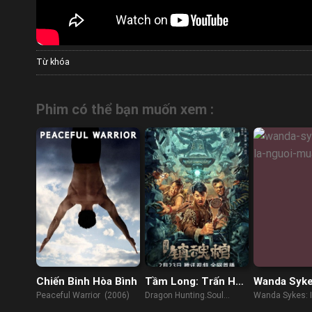
Từ khóa
Phim có thể bạn muốn xem :
Chiến Binh Hòa Bình
Tầm Long: Trấn Hồn
Wanda Syke
Quan
Người Mua 
Peaceful Warrior (2006)
Dragon Hunting.Soul
Wanda Sykes: 
Suppressing Coffin (2023)
Entertainer (2