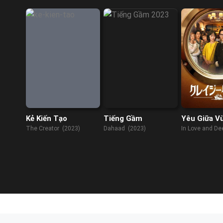
Kẻ Kiến Tạo
Tiếng Gầm
Yêu Giữa V
Dữ
The Creator (2023)
Dahaad (2023)
In Love and De
(2023)