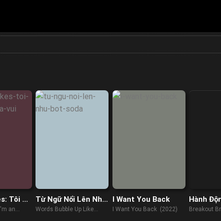
s: Tôi Là
Từ Ngữ Nổi Lên Như
I Want You Back
Hành Độ
Vui
Bọt Soda
Ngục 3
I'm an
Words Bubble Up Like
I Want You Back (2022)
Breakout Br
023)
Soda Pop (2021)
(2022)