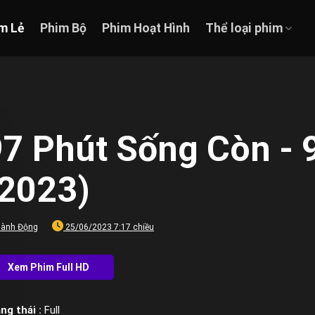
m Lẻ
Phim Bộ
Phim Hoạt Hình
Thể loại phim
97 Phút Sống Còn - 
(2023)
ành Động
25/06/2023 7:17 chiều
ng thái :
Full