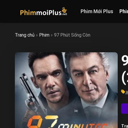
Skip
to
Phim Mới Plus
Phi
content
Trang chủ
»
Phim
»
97 Phút Sống Còn
H
Trạ