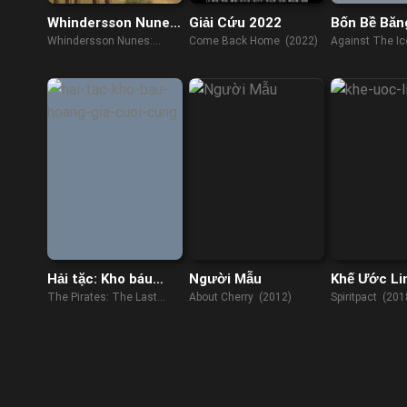
Whindersson Nunes:
Giải Cứu 2022
Bốn Bề Băn
Xướng thơ giảng
Whindersson Nunes:
Come Back Home (2022)
Against The Ic
đạo
Preaching to the Choir
(2023)
Hải tặc: Kho báu
Người Mẫu
Khế Ước Li
hoàng gia cuối cùng
The Pirates: The Last
About Cherry (2012)
Spiritpact (201
Royal Treasure (2022)