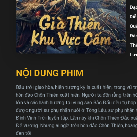
Đạo
Diễ
Quố
Đán
Thờ
Lư
NỘI DUNG PHIM
Bầu trời giao hòa, hiện tượng kỳ lạ xuất hiện, trong vũ
hòn đảo Chôn Thiên xuất hiện. Người ta đồn rằng trên h
lớn và các hành hương tại vùng sao Bắc Đẩu đều tụ họp 
được người sư phụ nhận nuôi ở Tòng Lâu, sư phụ nhận thấ
Đình Vịnh Trời luyện tập. Lần này khi Chôn Thiên Đảo x
Đế vương. Nhưng ai ngờ trên hòn đảo Chôn Thiên, hoang d
đen tối