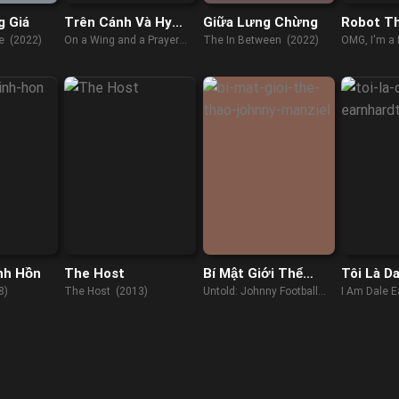
g Giá
Trên Cánh Và Hy
Giữa Lưng Chừng
Robot Th
Vọng
e (2022)
On a Wing and a Prayer
The In Between (2022)
OMG, I'm a 
(2023)
nh Hồn
The Host
Bí Mật Giới Thể
Tôi Là D
Thao: Johnny
Earnhard
8)
The Host (2013)
Untold: Johnny Football
I Am Dale E
Manziel
(2023)
(2015)