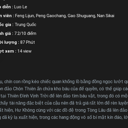
 diễn :
Luo Le
n viên :
Feng Lijun, Peng Gaochang, Gao Shuguang, Nan Sikai
c gia :
Trung Quốc
h giá :
7.2/10 điểm
i lượng :
87 Phút
ợt xem :
14 view
 trụ, chín con rồng kéo chiếc quan khổng lồ bằng đồng ngọc lướt
òn đảo Chôn Thiên ẩn chứa kho báu của đế quyền, có thể giúp cá
tại Thiên Đình Vịnh Trời để lên đảo tìm báu vật, trong đó có m
y tài năng đặc biệt của cậu nên đã trả giá rất lớn để rèn luyệ
uất hiện, Hư Không cùng với các đồ đệ trong Tòng Lâu đã lên đả
ã kỳ lạ xuất hiện, trong các hang động vô số bí mật kín đáo, l