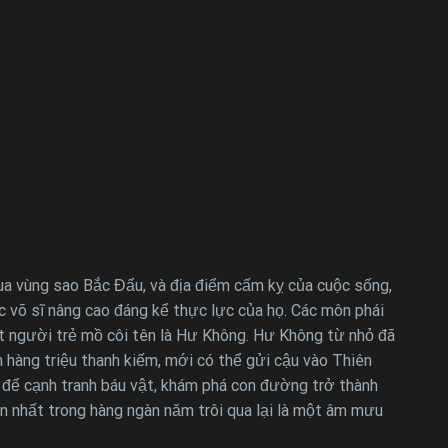
 qua vùng sao Bắc Đẩu, và địa điểm cấm kỵ của cuộc sống,
c võ sĩ nâng cao đáng kể thực lực của họ. Các môn phái
ột người trẻ mồ côi tên là Hư Không. Hư Không từ nhỏ đã
n hàng triệu thanh kiếm, mới có thể gửi cậu vào Thiên
o để cạnh tranh báu vật, khám phá con đường trở thành
ớn nhất trong hàng ngàn năm trôi qua lại là một âm mưu