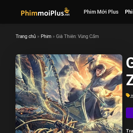
Skip
to
Phim Mới Plus
Ph
content
Trang chủ
»
Phim
»
Già Thiên: Vùng Cấm
H
Trạ