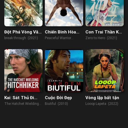
Đột Phá Vòng Vây
Chiến Binh Hòa
Con Trai Thần Kỳ
Hỏa Tuyến
Bình
Của Mẹ
break through (2021)
Peaceful Warrior
Zero to Hero (2021)
(2006)
Kai: Sát Thủ Đi
Cuộc Đời Đẹp
Vòng lặp bất tận
Nhờ Xe
The Hatchet Wielding
Biutiful (2010)
Looop Lapeta (2022)
Hitchhiker (2023)