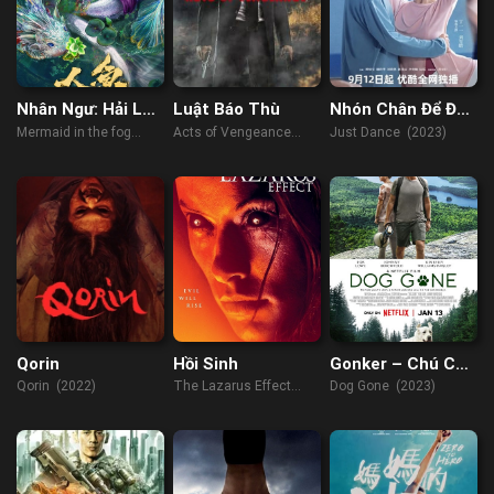
Nhân Ngư: Hải Lao
Luật Báo Thù
Nhón Chân Để Đến
Vật Quái
Gần Người
Mermaid in the fog
Acts of Vengeance
Just Dance (2023)
(2021)
(2017)
Qorin
Hồi Sinh
Gonker – Chú Chó
Mất Tích
Qorin (2022)
The Lazarus Effect
Dog Gone (2023)
(2015)