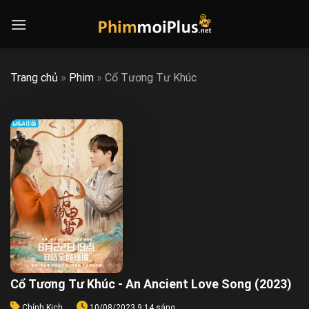
Skip
to
content
Trang chủ
»
Phim
»
Cổ Tương Tư Khúc
Cổ Tương Tư Khúc - An Ancient Love Song (2023)
Chính Kịch
10/08/2023 9:14 sáng