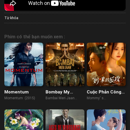
Từ khóa
Phim có thể bạn muốn xem :
Momentum
Bombay My
Cuộc Phản Công
Beloved
Của Mẹ
Momentum (2015)
Bambai Meri Jaan
Mommy' s
(2023)
Counterattack (2023)