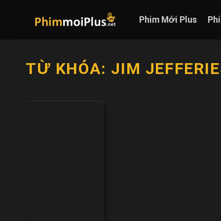
Skip
to
Phim Mới Plus
Ph
content
TỪ KHÓA:
JIM JEFFERIE