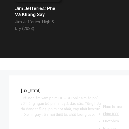
Jim Jefferies: Phê
Và Không Say
Jim Jefferies: High &
Dry (2023)