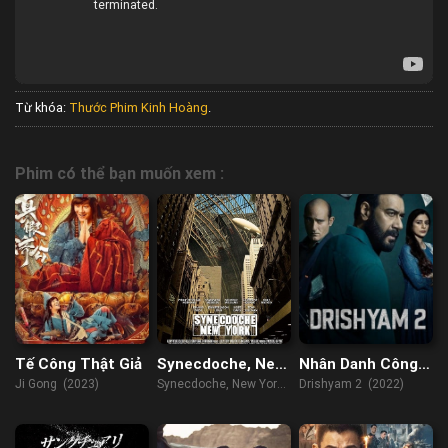
Từ khóa:
Thước Phim Kinh Hoàng
.
Phim có thể bạn muốn xem :
Tế Công Thật Giả
Synecdoche, New
Nhân Danh Công
York
Lý 2
Ji Gong (2023)
Synecdoche, New York
Drishyam 2 (2022)
(2008)