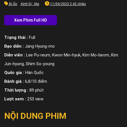
Bí Ẩn
,
Kinh Dị - Ma
11/09/2023 2:42 chiều
Trạng thái :
Full
Đạo diễn :
Jang Hyung-mo
Diễn viên :
Lee Pu-reum, Kwon Min-hyuk, Kim Mo-beom, Kim
Jun-hyung, Shim So-young
Quốc gia :
Hàn Quốc
Đánh giá :
6,8/10 điểm
Thời lượng :
89 phút
Lượt xem :
253 view
NỘI DUNG PHIM