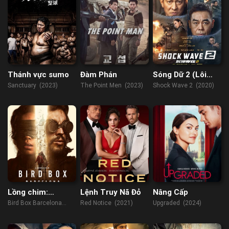
Thánh vực sumo
Đàm Phán
Sóng Dữ 2 (Lôi
Chấn 2)
Sanctuary (2023)
The Point Men (2023)
Shock Wave 2 (2020)
Lồng chim:
Lệnh Truy Nã Đỏ
Nâng Cấp
Barcelona
Bird Box Barcelona
Red Notice (2021)
Upgraded (2024)
(2023)