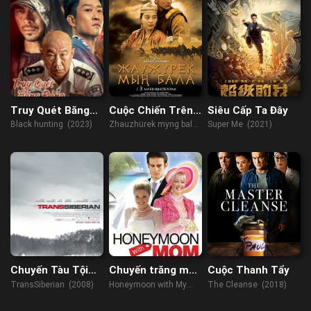
Truy Quét Băng
Cuộc Chiến Trên
Siêu Cấp Ta Đây
Đảng
Thảo Nguyên
Black hunting (2023)
Zhauzhürek myng bala
Super Me (2021)
(2012)
Chuyến Tàu Tội
Chuyến trăng mật
Cuộc Thanh Tẩy
Phạm
bên mẹ
TransSiberian (2008)
Honeymoon with My
The Cleanse (2018)
Mother (2022)