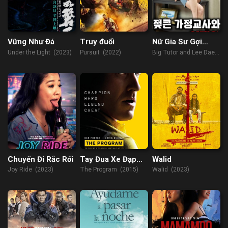
Vững Như Đá
Truy đuổi
Nữ Gia Sư Gợi
Cảm
Under the Light (2023)
Pursuit (2022)
Big Tutor and Lee Dae-il
(2022)
Chuyến Đi Rắc Rối
Tay Đua Xe Đạp
Walid
Huyền Thoại
Joy Ride (2023)
The Program (2015)
Walid (2023)