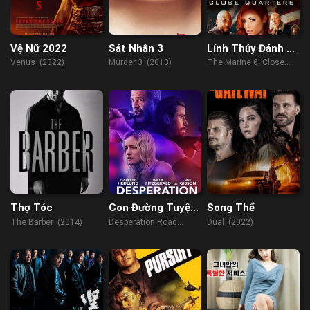
Vệ Nữ 2022
Sát Nhân 3
Lính Thủy Đánh Bộ
6: Chặn Lối
Venus (2022)
Murder 3 (2013)
The Marine 6: Close
Quarters (2018)
Thợ Tóc
Con Đường Tuyệt
Song Thể
Vọng
The Barber (2014)
Desperation Road
Dual (2022)
(2023)