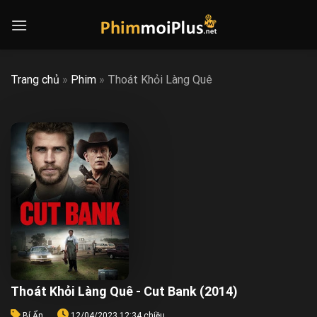
Skip
to
content
Trang chủ
»
Phim
»
Thoát Khỏi Làng Quê
Thoát Khỏi Làng Quê - Cut Bank (2014)
Bí Ẩn
12/04/2023 12:34 chiều