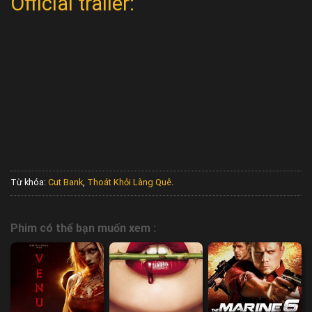
Official trailer:
Từ khóa:
Cut Bank
,
Thoát Khỏi Làng Quê
.
Phim có thể bạn muốn xem :