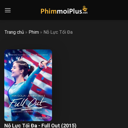
Skip
to
content
Trang chủ
»
Phim
»
Nỗ Lực Tối Đa
Nỗ Lực Tối Đa - Full Out (2015)