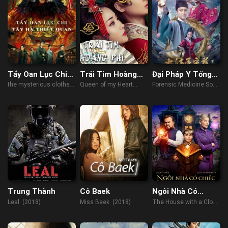
Tẩy Oan Lục Chi
Trái Tim Hoàng
Đại Pháp Y Tống
Tây Hạ Thiết Quan
Phi
Từ: Thâu Lương
the mysterious cloths
Queen of my Heart
Forensic Medicine Song
Hoán Trụ
(2022)
(2021)
Ci (2022)
Trung Thành
Cô Baek
Ngôi Nhà Có
Chiếc Đồng Hồ Ma
Leal (2018)
Miss Baek (2018)
The House with a Clock
Thuật
in its Walls (2018)