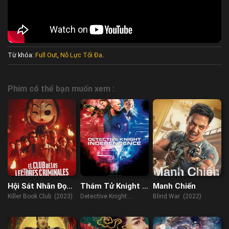
Từ khóa:
Full Out
,
Nỗ Lực Tối Đa
.
Phim có thể bạn muốn xem :
Hội Sát Nhân Đọc
Thám Tử Knight 3
Manh Chiến
Sách
Độc Lập
Killer Book Club (2023)
Detective Knight:
Blind War (2022)
Independence (2023)