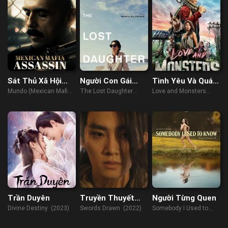
Sát Thủ Xã Hội
Người Con Gái
Tình Yêu Và Quái
Đen Mexico
Thất Lạc
Vật
Mundo (Mexican Mafia
The Lost Daughter
Love and Monsters
Assassin) (2018)
(2021)
(2021)
Trần Duyên
Truyền Thuyết
Người Từng Quen
Thục Sơn: Vạn
Divine Destiny (2023)
Swords Drawn (2022)
Somebody I Used to
Kiếm Quy Tông
Know (2023)