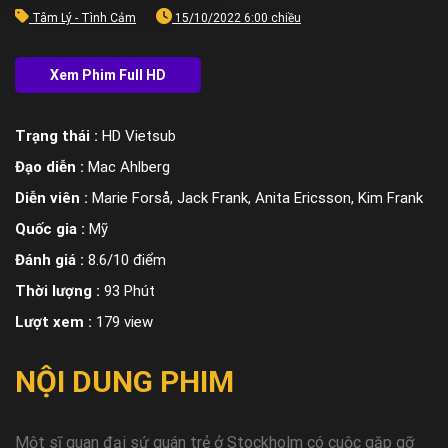
Tâm Lý - Tình Cảm
15/10/2022 6:00 chiều
Trạng thái :
HD Vietsub
Đạo diễn :
Mac Ahlberg
Diễn viên :
Marie Forså, Jack Frank, Anita Ericsson, Kim Frank
Quốc gia :
Mỹ
Đánh giá :
8.6/10 điểm
Thời lượng :
93 Phút
Lượt xem :
179 view
NỘI DUNG PHIM
Một sĩ quan đại sứ quán trẻ ở Stockholm có cuộc gặp gỡ