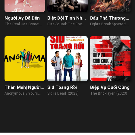
Người Ấy Đã Đến
Biệt Đội Tinh Nhuệ
Đấu Phá Thương
2: Kẻ Thù Bên
Khung: Thức Tỉnh
The Real Has Come!
Elite Squad: The Enemy
Fights Break Sphere 2
Trong
(2023)
Within (2010)
(2023)
Thân Mến| Người
Sid Toang Rồi
Điệp Vụ Cuối Cùng
Nặc Danh
Anonymously Yours
Sid is Dead (2023)
The Bricklayer (2023)
(2021)