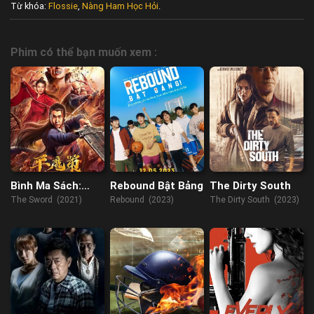
Từ khóa:
Flossie
,
Nàng Ham Học Hỏi
.
Phim có thể bạn muốn xem :
Bình Ma Sách:
Rebound Bật Bảng
The Dirty South
Hồng Nhan
The Sword (2021)
Rebound (2023)
The Dirty South (2023)
Trường Tình Kiếm