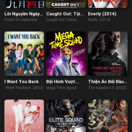
Lời Nguyền Ngày 4
Caught Out: Tội
Everly (2014)
Tháng 9
Ác, Tham Nhũng,
Fourth Of September
Caught Out: Crime,
Everly (2014)
Cricket
(2018)
Corruption, Cricket
(2023)
I Want You Back
Đội Hình Vượt
Thiện Ác Đối Đầu
Thời Gian
3
I Want You Back (2022)
Mega Time Squad
The Equalizer 3 (2023)
(2018)