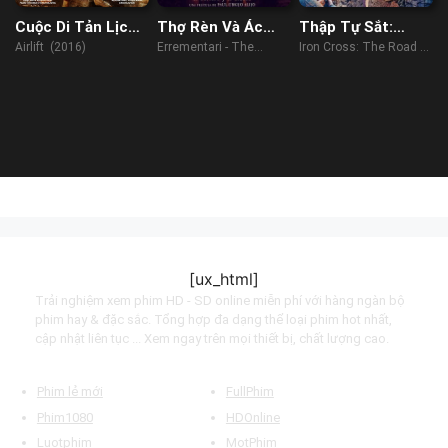
Cuộc Di Tản Lịch
Thợ Rèn Và Ác
Thập Tự Sắt:
Sử
Quỷ
Đường Đến
Airlift (2016)
Errementari - The
Iron Cross: The Road to
Normandy
Blacksmith and the
Normandy (2022)
Devil (2018)