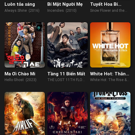
Luôn tỏa sáng
Bí Mật Người Mẹ
Tuyết Hoa Bí
Phiến
Always Shine (2016)
Incendies (2010)
Snow Flower and the
Secret Fan (2011)
Ma Ơi Chào Mi
Tầng 11 Biến Mất
White Hot: Thăng
trầm của
Hello Ghost (2023)
THE LOST 11TH FLOOR
White Hot: The Rise &
Abercrombie &
(2023)
Fall of Abercrombie &
Fitch
Fitch (2022)