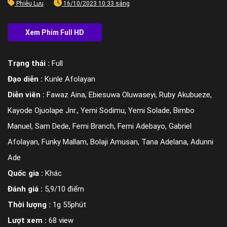
Phiêu Lưu
16/10/2023 10:33 sáng
Trạng thái :
Full
Đạo diễn :
Kunle Afolayan
Diễn viên :
Fawaz Aina, Ebiesuwa Oluwaseyi, Ruby Akubueze,
Kayode Ojuolape Jnr., Yemi Sodimu, Yemi Solade, Bimbo
Manuel, Sam Dede, Femi Branch, Femi Adebayo, Gabriel
Afolayan, Funky Mallam, Bolaji Amusan, Tana Adelana, Adunni
Ade
Quốc gia :
Khác
Đánh giá :
5,9/10 điểm
Thời lượng :
1g 55phút
Lượt xem :
68 view