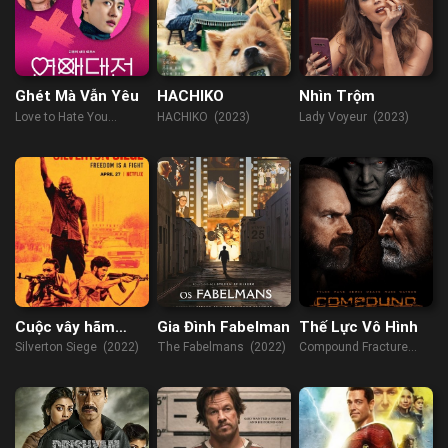
Ghét Mà Vẫn Yêu
HACHIKO
Nhìn Trộm
Love to Hate You
HACHIKO (2023)
Lady Voyeur (2023)
(2023)
Cuộc vây hãm
Gia Đình Fabelman
Thế Lực Vô Hình
ngân hàng
Silverton Siege (2022)
The Fabelmans (2022)
Compound Fracture
Silverton
(2013)