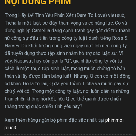
NỘI DUNG PHIM
Trong Hãy Để Tình Yêu Phán Xét (Dare To Love) vietsub,
Ticha là một luật sư đầy tham vọng và có năng lực. Cô và
đồng nghiệp Camellia đang cạnh tranh gay gắt để trở thành
nữ cộng sự đầu tiên trong công ty luật danh tiếng Ross &
Harvey. Do khối lượng công việc ngày một lớn nên công ty
đã tuyển dụng thực tập sinh nhằm hỗ trợ các luật sư. Vì
vậy, Napawat hay còn gọi là “Q”, gia nhập công ty với tư
cách là một thực tập sinh luật, mong muốn chứng tỏ bản
thân và lấy được tấm bằng luật. Nhưng, Q còn có một động
cơ khác. Đó là từ lâu, Q đã yêu thầm Ticha và muốn gây sự
chú ý với cô. Trong một công ty luật, nơi luôn diễn ra những
trận chiến không hồi kết, liệu Q có thể giành được chiến
thắng trong cuộc chiến tình yêu này?
Xem thêm hàng ngàn bộ phim đặc sắc nhất tại
phimmoi
plus3