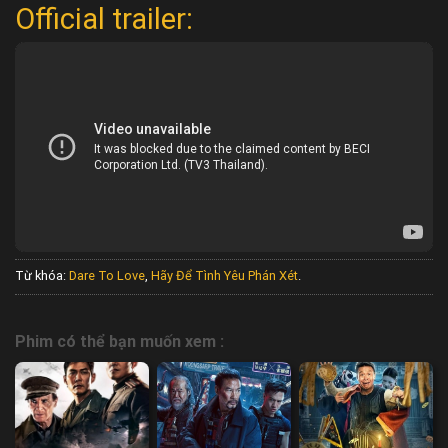
Official trailer:
Từ khóa:
Dare To Love
,
Hãy Để Tình Yêu Phán Xét
.
Phim có thể bạn muốn xem :