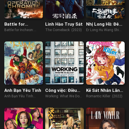
Battle for
Linh Hào Truy Sát
Nhị Long Hồ: Đêm
Incheon:
Kinh Hoàng
Battle for Incheon:
The Comeback (2023)
Er Long Hu Wang Shi
Operation
Operation Chromite
Jing Hun Ye (2021)
Chromite
(2016)
Anh Bạn Yêu Tinh
Công việc: Điều
Kẻ Sát Nhân Lãng
chúng ta làm cả
Mạn
Anh Bạn Yêu Tinh
Working: What We Do
Romantic Killer (2022)
ngày
(2023)
All Day (2023)