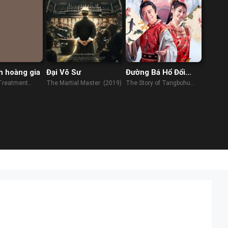
 hoàng gia
Đại Võ Sư
Đường Bá Hổ Đổi
Trắng Thay Đen
Treatment
The Martial Master (2019)
The Story of Tangbohu
(2021)