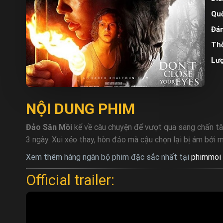
Quố
Đán
Thờ
Lư
NỘI DUNG PHIM
Đảo Săn Mồi
kể về câu chuyện để vượt qua sang chấn tâ
3 ngày. Xui xẻo thay, hòn đảo mà cậu chọn lại bị ám bởi 
Xem thêm hàng ngàn bộ phim đặc sắc nhất tại
phimmoi 
Official trailer: