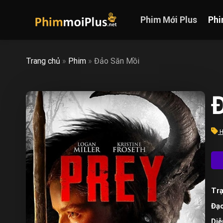
Skip
to
Phim Mới Plus
Phi
content
Trang chủ
»
Phim
»
Đảo Săn Mồi
Đ
H
Trạ
Đạo
Diễ