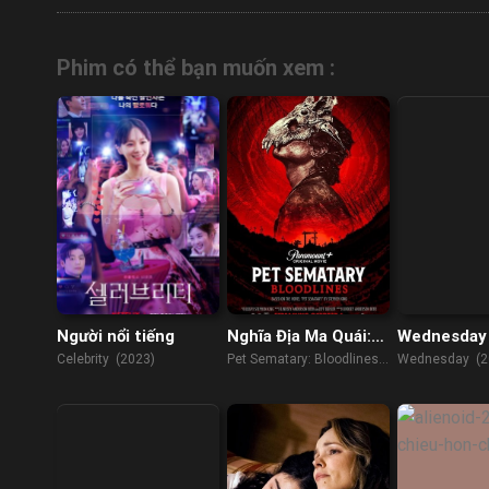
Phim có thể bạn muốn xem :
Người nổi tiếng
Nghĩa Địa Ma Quái:
Wednesday
Huyết Thống
Celebrity (2023)
Pet Sematary: Bloodlines
Wednesday (2
(2023)