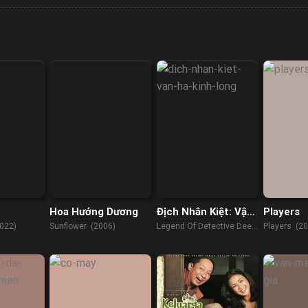
Hoa Hướng Dương
Địch Nhân Kiệt: Vận
Players
Hà Kinh Long
022)
Sunflower (2006)
Legend Of Detective Dee
Players (2
(2023)