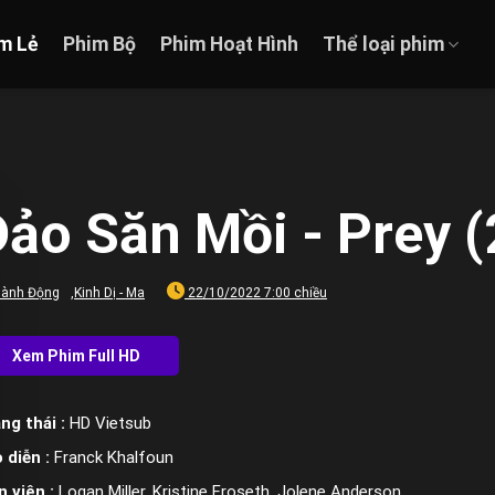
m Lẻ
Phim Bộ
Phim Hoạt Hình
Thể loại phim
ảo Săn Mồi - Prey 
ành Động
,
Kinh Dị - Ma
22/10/2022 7:00 chiều
ng thái :
HD Vietsub
 diễn :
Franck Khalfoun
n viên :
Logan Miller, Kristine Froseth, Jolene Anderson