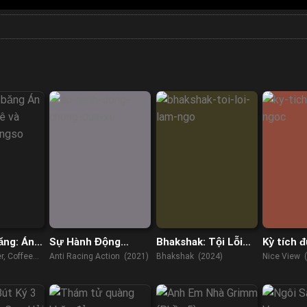
ăng: Án
Sự Hành Động
Bhakshak: Tội Lỗi
Kỳ tích 
hê và
Chống Đua Xe
Làm Ngơ
r, Coffee
Anti Racing Action (2021)
Bhakshak (2024)
Nice View 
ngso
Wongso