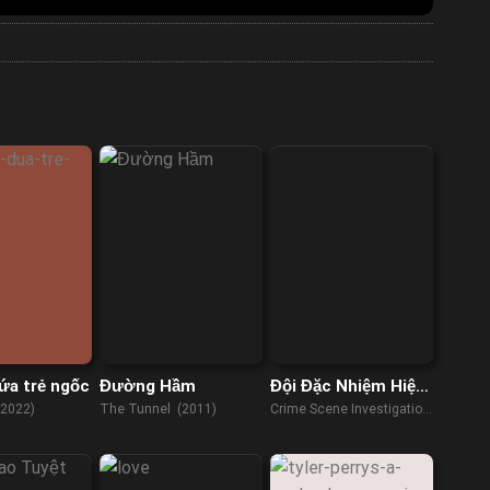
đứa trẻ ngốc
Đường Hầm
Đội Đặc Nhiệm Hiện
Trường
(2022)
The Tunnel (2011)
Crime Scene Investigation
Center (2015)