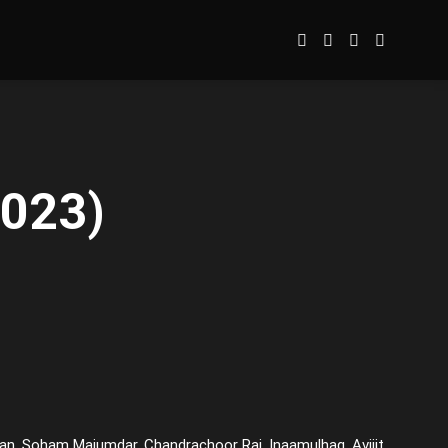
2023)
zdan, Soham Majumdar, Chandrachoor Rai, Inaamulhaq, Avijit