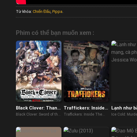
Từ khóa:
Chiến Đấu
,
Pippa
.
Phim có thể bạn muốn xem :
Black Clover: Thanh
Traffickers: Inside
Lạnh như b
kiếm của Ma pháp
The Golden Triangle
mạng, cà p
Black Clover: Sword of the
Traffickers: Inside The
Ice Cold: Murde
Vương
Jessica Wo
Wizard King (2023)
Golden Triangle (2021)
and Jessica 
(2023)