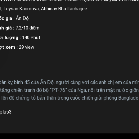
t, Leysan Karimova, Abhinav Bhattacharjee
c gia :
Ấn Độ
h giá :
7.2/10 điểm
i lượng :
140 Phút
ợt xem :
29 view
àn kỵ binh 45 của Ấn Độ, người cùng với các anh chị em của mìn
ng chiến tranh đổ bộ “PT-76” của Nga, nổi trên mặt nước giống
 lên để chứng tỏ bản thân trong cuộc chiến giải phóng Banglade
plus3