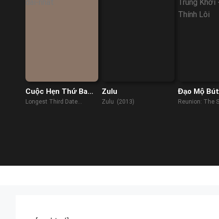
Cuộc Hẹn Thứ Ba
Zulu
Đạo Mộ Bút 
Dài Nhất
Trùng Khởi
Longest Third Date
Zulu (2013)
Reunion: The S
Hải Thính L
(2023)
Providence (2