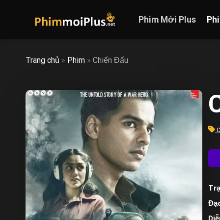
Skip
to
Phim Mới Plus
Ph
content
Trang chủ
»
Phim
»
Chiến Đấu
C
Trạ
Đạo
Diễ