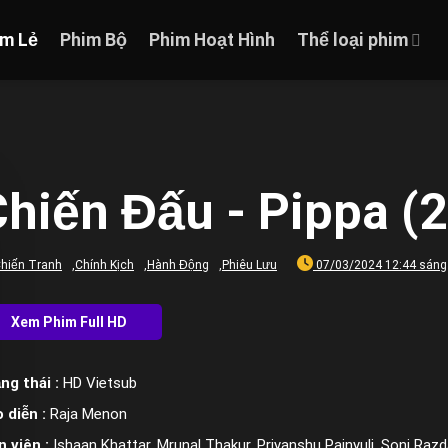
im Lẻ
Phim Bộ
Phim Hoạt Hình
Thể loại phim
Chiến Đấu - Pippa (
hiến Tranh
,
Chính Kịch
,
Hành Động
,
Phiêu Lưu
07/03/2024 12:44 sáng
ng thái :
HD Vietsub
 diễn :
Raja Menon
n viên :
Ishaan Khattar, Mrunal Thakur, Priyanshu Painyuli, Soni Ra