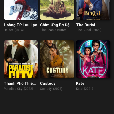
Hoàng Tử Lưu Lạc
Chim Ưng Bơ Đậu
The Burial
Phộng
Haider (2014)
The Peanut Butter
The Burial (2023)
Falcon (2019)
Thành Phố Thiên
Custody
Kate
Đường
Paradise City (2022)
Custody (2023)
Kate (2021)