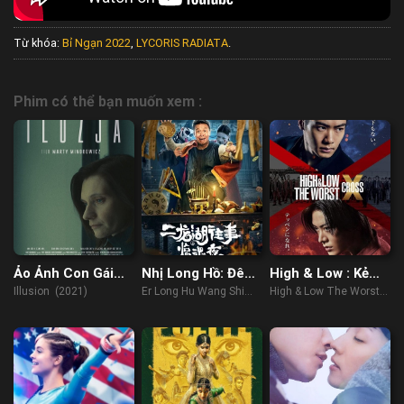
Từ khóa:
Bỉ Ngạn 2022
,
LYCORIS RADIATA
.
Phim có thể bạn muốn xem :
Ảo Ảnh Con Gái
Nhị Long Hồ: Đêm
High & Low : Kẻ
Tôi
Kinh Hoàng
Cặn Bã X
Illusion (2021)
Er Long Hu Wang Shi
High & Low The Worst X
Jing Hun Ye (2021)
(2022)