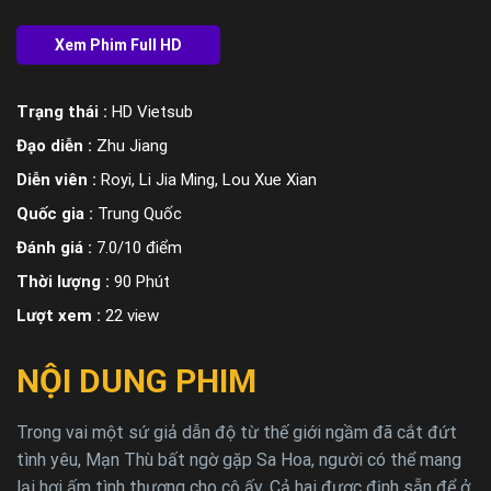
Trạng thái :
HD Vietsub
Đạo diễn :
Zhu Jiang
Diễn viên :
Royi, Li Jia Ming, Lou Xue Xian
Quốc gia :
Trung Quốc
Đánh giá :
7.0/10 điểm
Thời lượng :
90 Phút
Lượt xem :
22 view
NỘI DUNG PHIM
Trong vai một sứ giả dẫn độ từ thế giới ngầm đã cắt đứt
tình yêu, Mạn Thù bất ngờ gặp Sa Hoa, người có thể mang
lại hơi ấm tình thương cho cô ấy. Cả hai được định sẵn để ở