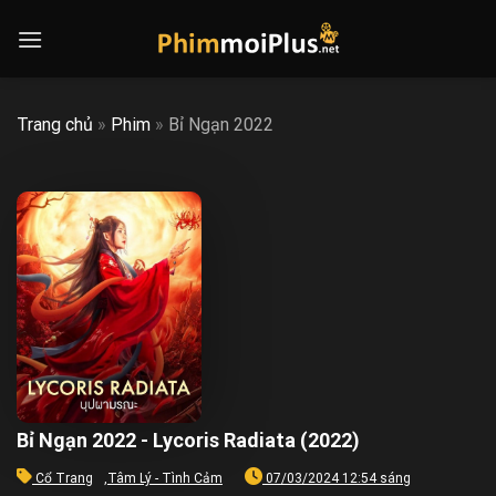
Skip
to
content
Trang chủ
»
Phim
»
Bỉ Ngạn 2022
Bỉ Ngạn 2022 - Lycoris Radiata (2022)
Cổ Trang
,
Tâm Lý - Tình Cảm
07/03/2024 12:54 sáng